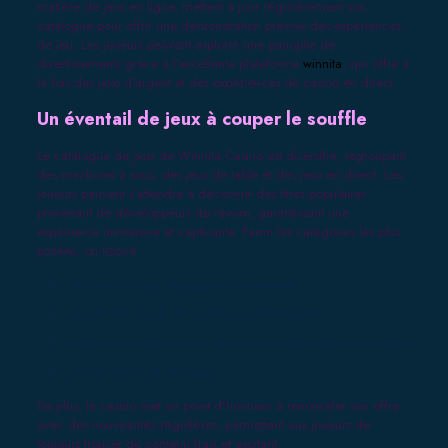
matière de jeux en ligne, mettant à jour régulièrement son
catalogue pour offrir une démonstration précise des expériences
de jeu. Les joueurs peuvent explorer une panoplie de
divertissements grâce à l’excellente plateforme
winnita
, qui offre à
la fois des jeux d’argent et des expériences de casino en direct.
Un éventail de jeux à couper le souffle
Le catalogue de jeux de Winnita Casino est diversifié, regroupant
des machines à sous, des jeux de table et des jeux en direct. Les
joueurs peuvent s’attendre à découvrir des titres populaires
provenant de développeurs de renom, garantissant une
expérience immersive et captivante. Parmi les catégories les plus
prisées, on trouve :
Machines à sous classiques et modernes
Jeux de blackjack, de roulette et de baccarat
Expériences de casino en direct avec des croupiers en direct
Jeux de loterie et de bingo
De plus, le casino met un point d’honneur à renouveler son offre
avec des nouveautés régulières, permettant aux joueurs de
toujours trouver du contenu frais et excitant.