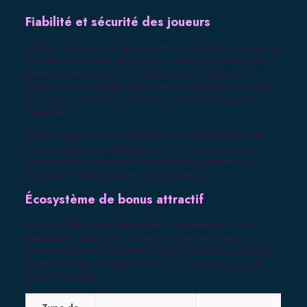
Fiabilité et sécurité des joueurs
Winnita Casino accorde une importance capitale à la sécurité des
données et au respect des joueurs. En étant licencié et régulé, il
assure une expérience de jeu fiable. Les informations des
utilisateurs sont protégées grâce à des technologies de cryptage
avancées, garantissant un environnement de jeu équitable et
transparent.
Les mesures prises pour promouvoir le jeu responsable incluent
des outils permettant aux joueurs de limiter leurs mises et de
s’auto-exclure si nécessaire. Cela reflète l’engagement de la
plateforme en faveur du bien-être des joueurs.
Écosystème de bonus attractif
Le casino offre une variété de bonus et de promotions pour
maximiser les gains des nouveaux et des anciens joueurs. Les
bonus de bienvenue sont particulièrement généreux, incitant les
joueurs à explorer la plateforme. Voici un aperçu des types de
bonus disponibles :