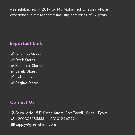
was established in 2019 by Mr. Mohamed Ghadiry whose
experience in the Maritime industry comprises of 17 years
Important Link
Provision Stores
Deck Stores
Electrical Stores
Safety Stores
Cabin Stores
Engine Stores
Contact Us
Postal Add. 5 El-Safaa Street, Port Tawfik, Suez , Egypt.
+201008185533
-
+201012967924
supply@great-shark.com