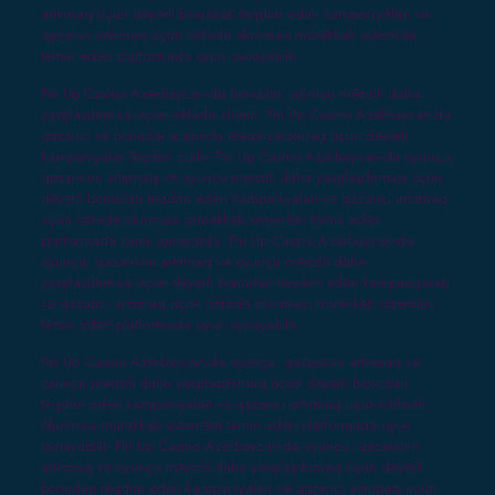
artırmaq üçün dəyərli bonusları təqdim edən kampaniyaları və
qazancı artırmaq üçün istifadə olunması mürəkkəb sistemləri
təmin edən platformada oyun oynayabilir.
Pin Up Casino Azərbaycan-da bonuslar, oyunçu mənzili daha
yaxşılaşdırmaq üçün istifadə olunur. Pin Up Casino Azərbaycan-da
qazancı və bonuslar arasında əlaqə yaratmaq üçün dəyərli
kampaniyalar təqdim edilir. Pin Up Casino Azərbaycan-da oyunçu,
qazancını artırmaq və oyunçu mənzili daha yaxşılaşdırmaq üçün
dəyərli bonusları təqdim edən kampaniyaları və qazancı artırmaq
üçün istifadə olunması mürəkkəb sistemləri təmin edən
platformada oyun oynayabilir. Pin Up Casino Azərbaycan-da
oyunçu, qazancını artırmaq və oyunçu mənzili daha
yaxşılaşdırmaq üçün dəyərli bonusları təqdim edən kampaniyaları
və qazancı artırmaq üçün istifadə olunması mürəkkəb sistemləri
təmin edən platformada oyun oynayabilir.
Pin Up Casino Azərbaycan-da oyunçu, qazancını artırmaq və
oyunçu mənzili daha yaxşılaşdırmaq üçün dəyərli bonusları
təqdim edən kampaniyaları və qazancı artırmaq üçün istifadə
olunması mürəkkəb sistemləri təmin edən platformada oyun
oynayabilir. Pin Up Casino Azərbaycan-da oyunçu, qazancını
artırmaq və oyunçu mənzili daha yaxşılaşdırmaq üçün dəyərli
bonusları təqdim edən kampaniyaları və qazancı artırmaq üçün