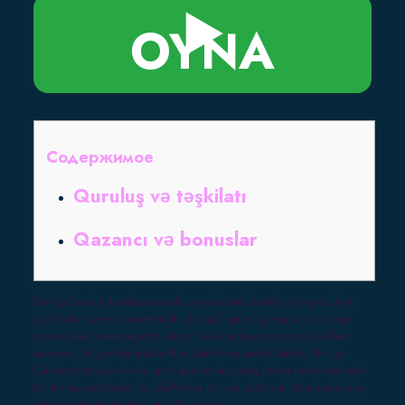
▶️
OYNA
Содержимое
Quruluş və təşkilatı
Qazancı və bonuslar
Pin Up Casino Azərbaycan-da qeyri-əhatəli məşhur və populyar
qızıl qalın casino məsələsidir. Bu qızıl qalın, pinap az və pinup
casino tərəfindən təqdim olunur və Azərbaycanın qızıl qalıları
arasında ən çox istifadə edilən platformalardan biridir. Pin Up
Casino Azərbaycan-da qızıl qalının ən geniş məşq mərhələsindən
biridir, bu səbəbdən bu platforma ən çox qızıl qalı ilə əlaqəli olan
istifadəçilər tərəfindən istifadə olunur.