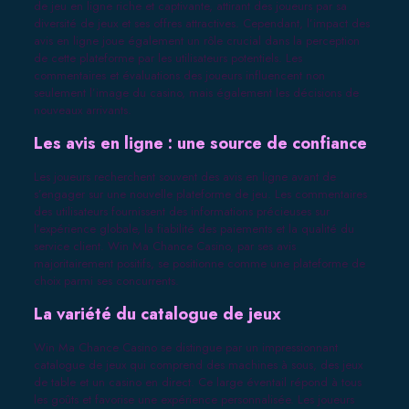
de jeu en ligne riche et captivante, attirant des joueurs par sa
diversité de jeux et ses offres attractives. Cependant, l’impact des
avis en ligne joue également un rôle crucial dans la perception
de cette plateforme par les utilisateurs potentiels. Les
commentaires et évaluations des joueurs influencent non
seulement l’image du casino, mais également les décisions de
nouveaux arrivants.
Les avis en ligne : une source de confiance
Les joueurs recherchent souvent des avis en ligne avant de
s’engager sur une nouvelle plateforme de jeu. Les commentaires
des utilisateurs fournissent des informations précieuses sur
l’expérience globale, la fiabilité des paiements et la qualité du
service client. Win Ma Chance Casino, par ses avis
majoritairement positifs, se positionne comme une plateforme de
choix parmi ses concurrents.
La variété du catalogue de jeux
Win Ma Chance Casino se distingue par un impressionnant
catalogue de jeux qui comprend des machines à sous, des jeux
de table et un casino en direct. Ce large éventail répond à tous
les goûts et favorise une expérience personnalisée. Les joueurs