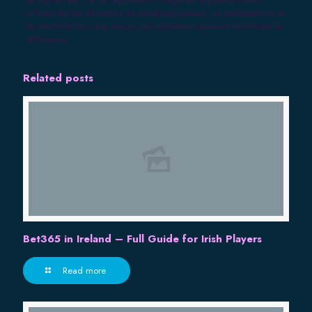
influencent les décisions de nombreux joueurs. La transparence et
la réactivité face aux retours des utilisateurs peuvent faire toute la
différence.
Related posts
Bet365 in Ireland – Full Guide for Irish Players
Read more