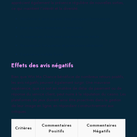
apprécient également la présence régulière de nouvelles sorties,
ce qui maintient l’intérêt et la diversité.
Machines à sous variées des principaux fournisseurs
Jeux de table classiques et innovants
Croupiers en direct pour une immersion totale
Nouveautés fréquentes et promotions attractives
Expérience mobile fluide
Effets des avis négatifs
Bien que Win Ma Chance bénéficie de nombreux retours positifs,
les avis négatifs peuvent également surgir. Une mauvaise
expérience, que ce soit en matière de délai de paiement ou de
réponse du service client, peut nuire à la réputation du casino. Les
plateformes de jeux doivent ainsi être proactives dans la gestion
de leur image en ligne, en répondant constructivement aux
critiques.
Commentaires
Commentaires
Critères
Positifs
Négatifs