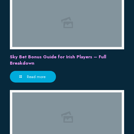
Sky Bet Bonus Guide for Irish Players – Full
Breakdown
Read more