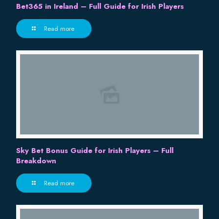
Bet365 in Ireland – Full Guide for Irish Players
Read more
Sky Bet Bonus Guide for Irish Players – Full
Breakdown
Read more