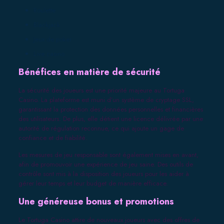
Roulette
Blackjack
Jeux de poker
Live casino
Bénéfices en matière de sécurité
La sécurité des joueurs est une priorité majeure au Tortuga
Casino. La plateforme est muni d’un système de cryptage SSL,
garantissant la protection des données personnelles et financières
des utilisateurs. De plus, elle détient une licence délivrée par une
autorité de régulation reconnue, ce qui ajoute un gage de
confiance et de fiabilité.
Les mesures de jeu responsable sont également mises en avant,
afin de promouvoir une expérience de jeu saine. Des outils de
contrôle sont mis à la disposition des joueurs pour les aider à
gérer leur temps et leur budget de manière efficace.
Une généreuse bonus et promotions
Le Tortuga Casino attire de nouveaux joueurs avec des offres de