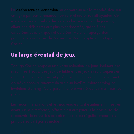
Le
casino tortuga connexion
se démarque sur le marché des jeux
en ligne par son ambiance tropicale et ses offres attrayantes. Cet
établissement virtuel s’adresse à un large éventail de joueurs,
allant des débutants aux plus expérimentés, grâce à ses
caractéristiques uniques et colorées. Voici un aperçu des
principaux avantages de l’ouverture d’un compte au Tortuga
Casino.
Un large éventail de jeux
Tortuga Casino propose une vaste sélection de jeux, incluant des
machines à sous, des jeux de table et des jeux avec croupiers en
direct. Les joueurs peuvent profiter de titres populaires provenant
de développeurs renommés tels que NetEnt, Microgaming et
Evolution Gaming. Cela garantit une diversité qui satisfait tous les
goûts.
Les recommandations et les nouveautés sont également mises en
avant sur la plateforme, offrant ainsi aux joueurs la possibilité de
découvrir de nouvelles expériences de jeu régulièrement. Les
principales catégories incluent :
Machines à sous classiques et vidéo