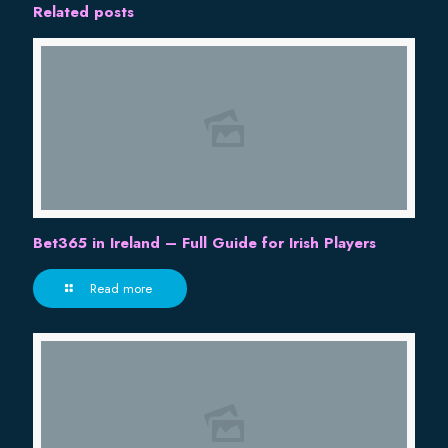
Related posts
Bet365 in Ireland – Full Guide for Irish Players
Read more