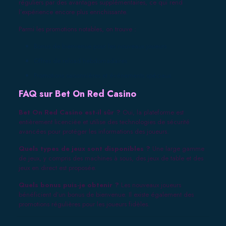
réguliers par des avantages supplémentaires, ce qui rend
l’expérience encore plus enrichissante.
Parmi les promotions notables, on trouve :
Bonus de bienvenue pour les nouveaux joueurs
Offres de reload hebdomadaires
Promotions saisonnières et événements spéciaux
FAQ sur Bet On Red Casino
Bet On Red Casino est-il sûr ?
Oui, la plateforme est
entièrement licenciée et utilise des technologies de sécurité
avancées pour protéger les informations des joueurs.
Quels types de jeux sont disponibles ?
Une large gamme
de jeux, y compris des machines à sous, des jeux de table et des
jeux en direct est proposée.
Quels bonus puis-je obtenir ?
Les nouveaux joueurs
bénéficient d’un bonus de bienvenue. Il existe également des
promotions régulières pour les joueurs fidèles.