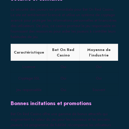
La sécurité des joueurs est primordiale pour Bet On Red Casino.
Le site est entièrement licencié et utilise un système de cryptage
avancé pour protéger les informations personnelles et financières
des utilisateurs. De plus, ce casino promeut le jeu responsable en
fournissant des ressources pour aider les joueurs à contrôler leurs
habitudes de jeu.
Bet On Red
Moyenne de
Caractéristique
Casino
l’industrie
Licence
Oui
Oui
Cryptage SSL
Oui
Oui
Jeu responsable
Oui
Souvent
Bonnes incitations et promotions
Bet On Red Casino offre une gamme de bonus attractifs qui
augmentent la valeur du jeu pour les nouveaux et les anciens
joueurs. Le programme de fidélité récompense les utilisateurs