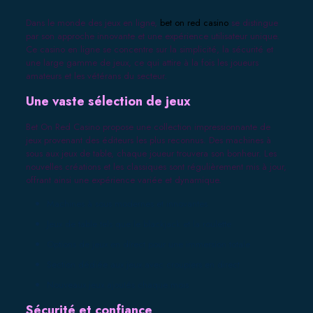
Dans le monde des jeux en ligne,
bet on red casino
se distingue
par son approche innovante et une expérience utilisateur unique.
Ce casino en ligne se concentre sur la simplicité, la sécurité et
une large gamme de jeux, ce qui attire à la fois les joueurs
amateurs et les vétérans du secteur.
Une vaste sélection de jeux
Bet On Red Casino propose une collection impressionnante de
jeux provenant des éditeurs les plus reconnus. Des machines à
sous aux jeux de table, chaque joueur trouvera son bonheur. Les
nouvelles créations et les classiques sont régulièrement mis à jour,
offrant ainsi une expérience variée et dynamique.
Machines à sous modernes et innovantes
Jeux de table tels que le blackjack et la roulette
Options de jeux en direct pour une immersion totale
Section dédiée aux jeux avec croupiers en direct
Nouveaux jeux ajoutés chaque mois
Sécurité et confiance