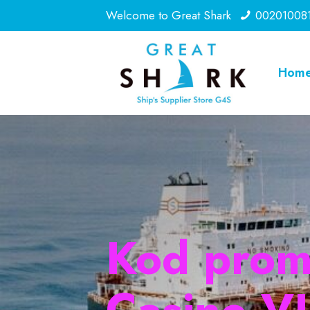
Welcome to Great Shark
00201008
Hom
Kod prom