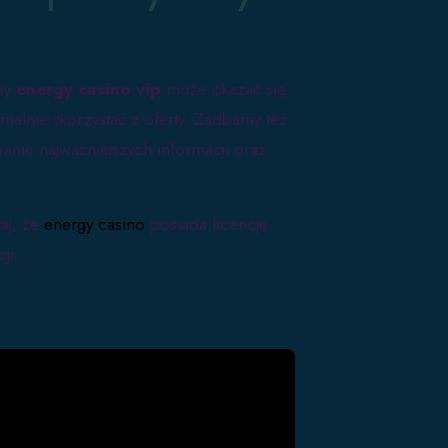
jny
energy casino vip
może okazać się
alnie skorzystać z oferty. Zadbamy też
anie najważniejszych informacji oraz
aj, że
energy casino
posiada licencję
ji.