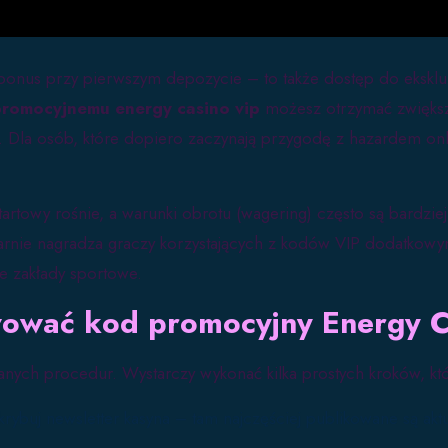
bonus przy pierwszym depozycie – to także dostęp do ekskluz
romocyjnemu energy casino vip
możesz otrzymać zwięks
. Dla osób, które dopiero zaczynają przygodę z hazardem onl
tartowy rośnie, a warunki obrotu (wagering) często są bardzie
rnie nagradza graczy korzystających z kodów VIP dodatkowym
 zakłady sportowe.
wować kod promocyjny Energy C
ych procedur. Wystarczy wykonać kilka prostych kroków, któ
krybuj newsletter kasyna – tam najczęściej publikowane są akt